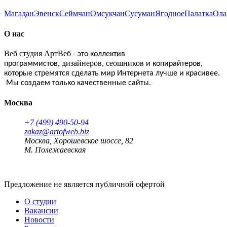
Магадан
Эвенск
Сеймчан
Омсукчан
Сусуман
Ягодное
Палатка
Ола
О нас
Веб студия АртВеб
- это коллектив
дизайнеров
сеошников
программистов,
,
и копирайтеров,
которые стремятся сделать мир Интернета лучше и красивее.
Мы создаем только качественные сайты.
Москва
+7 (499) 490-50-94
zakaz@artofweb.biz
Москва, Хорошевское шоссе, 82
М. Полежаевская
Предложение не является публичной офертой
О студии
Вакансии
Новости