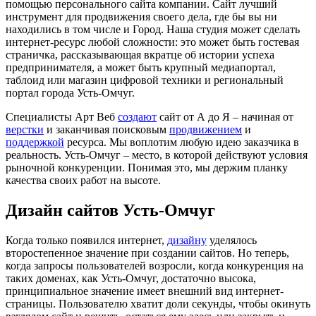
помощью персонального сайта компании. Сайт лучший
инструмент для продвижения своего дела, где бы вы ни
находились в том числе и Город. Наша студия может сделать
интернет-ресурс любой сложности: это может быть гостевая
страничка, рассказывающая вкратце об истории успеха
предпринимателя, а может быть крупный медиапортал,
таблоид или магазин цифровой техники и региональный
портал города Усть-Омчуг.
Специалисты Арт Веб
создают
сайт от А до Я ‒ начиная от
верстки
и заканчивая поисковым
продвижением
и
поддержкой
ресурса. Мы воплотим любую идею заказчика в
реальность. Усть-Омчуг ‒ место, в которой действуют условия
рыночной конкуренции. Понимая это, мы держим планку
качества своих работ на высоте.
Дизайн сайтов Усть-Омчуг
Когда только появился интернет,
дизайну
уделялось
второстепенное значение при создании сайтов. Но теперь,
когда запросы пользователей возросли, когда конкуренция на
таких доменах, как Усть-Омчуг, достаточно высока,
принципиальное значение имеет внешний вид интернет-
страницы. Пользователю хватит доли секунды, чтобы окинуть