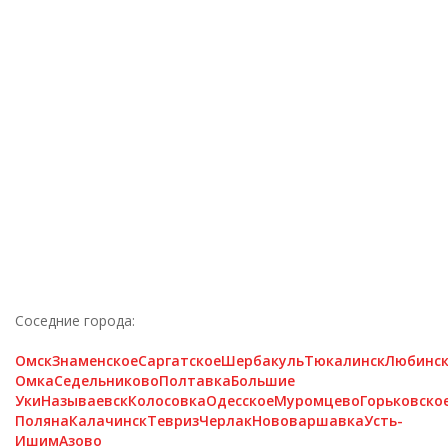
Соседние города:
Омск
Знаменское
Саргатское
Шербакуль
Тюкалинск
Любинс
Омка
Седельниково
Полтавка
Большие
Уки
Называевск
Колосовка
Одесское
Муромцево
Горьковско
Поляна
Калачинск
Тевриз
Черлак
Нововаршавка
Усть-
Ишим
Азово