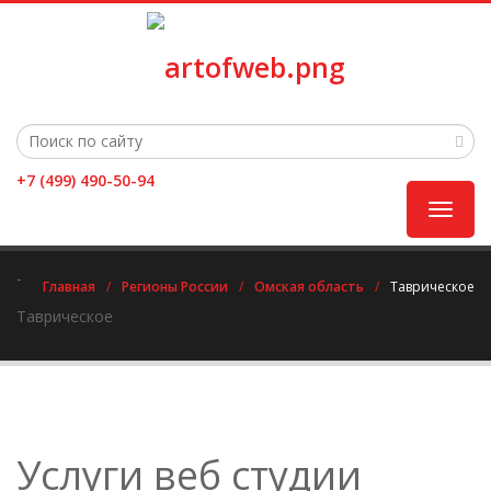
+7 (499) 490-50-94
Toggle
navigat
-
Главная
/
Регионы России
/
Омская область
/
Таврическое
Таврическое
Услуги веб студии