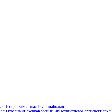
кое
Пестравка
Большая Глушица
Большая
ель
Отрадный
Елховка
Красный Яр
Похвистнево
Сергиевск
Исакл