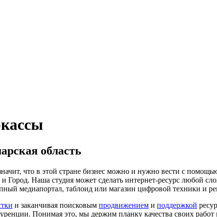
ркассы
арская область
значит, что в этой стране бизнес можно и нужно вести с помощ
е и Город. Наша студия может сделать интернет-ресурс любой сл
упный медиапортал, таблоид или магазин цифровой техники и р
стки
и заканчивая поисковым
продвижением
и
поддержкой
ресур
уренции. Понимая это, мы держим планку качества своих работ 