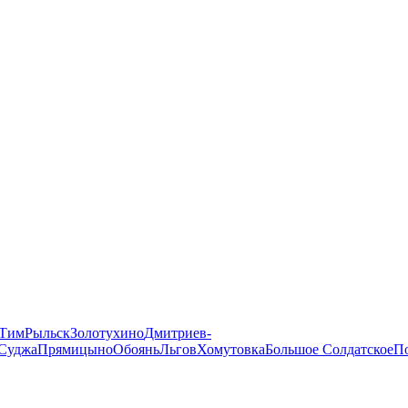
Тим
Рыльск
Золотухино
Дмитриев-
Суджа
Прямицыно
Обоянь
Льгов
Хомутовка
Большое Солдатское
П