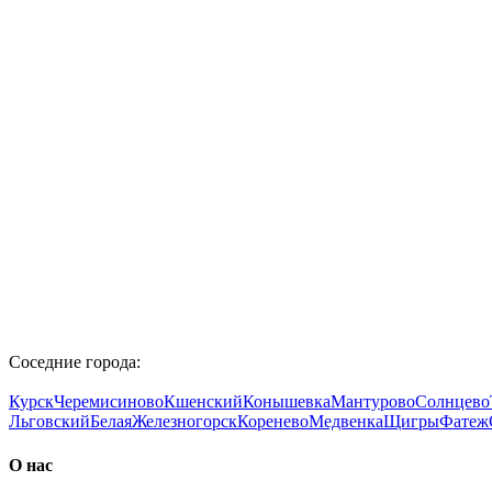
Соседние города:
Курск
Черемисиново
Кшенский
Конышевка
Мантурово
Солнцево
Льговский
Белая
Железногорск
Коренево
Медвенка
Щигры
Фатеж
О нас