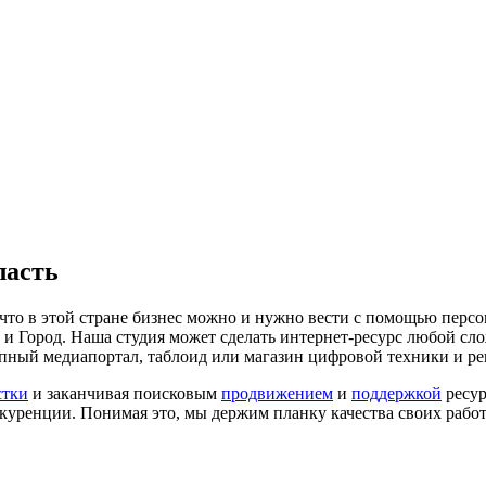
ласть
, что в этой стране бизнес можно и нужно вести с помощью пер
е и Город. Наша студия может сделать интернет-ресурс любой сл
упный медиапортал, таблоид или магазин цифровой техники и ре
стки
и заканчивая поисковым
продвижением
и
поддержкой
ресур
куренции. Понимая это, мы держим планку качества своих работ