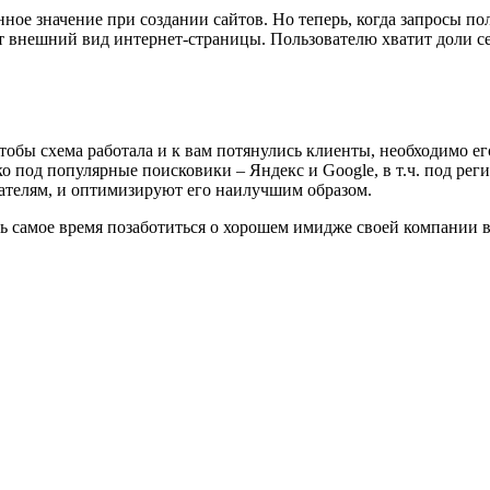
ное значение при создании сайтов. Но теперь, когда запросы пол
 внешний вид интернет-страницы. Пользователю хватит доли сек
тобы схема работала и к вам потянулись клиенты, необходимо ег
ко под популярные поисковики ‒ Яндекс и Google, в т.ч. под ре
ателям, и оптимизируют его наилучшим образом.
сть самое время позаботиться о хорошем имидже своей компании в