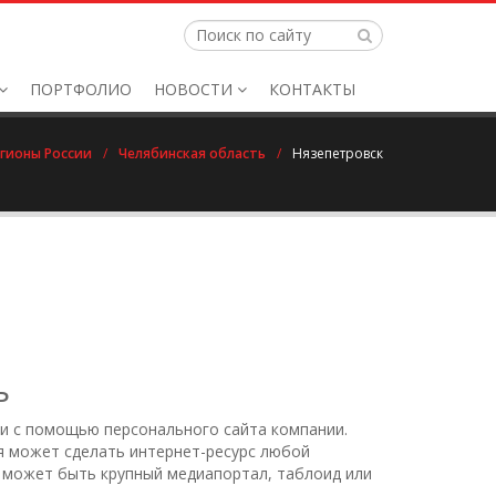
ПОРТФОЛИО
НОВОСТИ
КОНТАКТЫ
гионы России
/
Челябинская область
/
Нязепетровск
ь
ти с помощью персонального сайта компании.
ия может сделать интернет-ресурс любой
а может быть крупный медиапортал, таблоид или