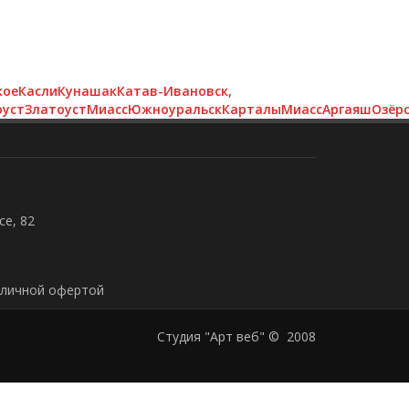
кое
Касли
Кунашак
Катав-Ивановск,
оуст
Златоуст
Миасс
Южноуральск
Карталы
Миасс
Аргаяш
Озёр
е, 82
бличной офертой
Студия "Арт веб" © 2008