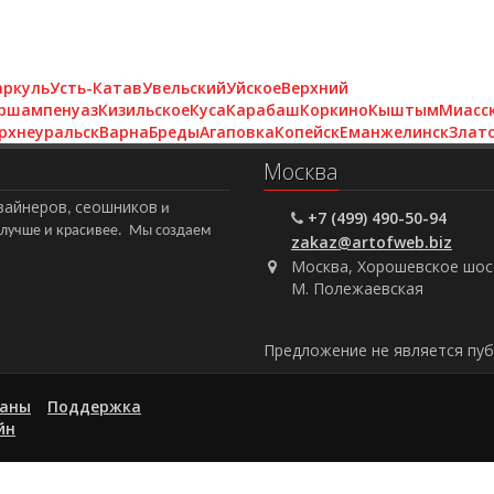
аркуль
Усть-Катав
Увельский
Уйское
Верхний
ршампенуаз
Кизильское
Куса
Карабаш
Коркино
Кыштым
Миасс
рхнеуральск
Варна
Бреды
Агаповка
Копейск
Еманжелинск
Злат
Москва
зайнеров
сеошников
,
и
+7 (499) 490-50-94
а лучше и красивее. Мы создаем
zakaz@artofweb.biz
Москва, Хорошевское шосс
М. Полежаевская
Предложение не является пу
аны
Поддержка
йн