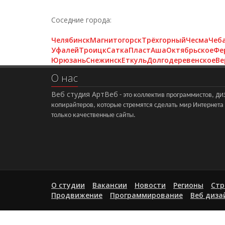
Соседние города:
Челябинск
Магнитогорск
Трёхгорный
Чесма
Чеб
Уфалей
Троицк
Сатка
Пласт
Аша
Октябрьское
Фе
Юрюзань
Снежинск
Еткуль
Долгодеревенское
Ве
О нас
Веб студия АртВеб
ди
- это коллектив программистов,
копирайтеров, которые стремятся сделать мир Интернет
только качественные сайты.
О студии
Вакансии
Новости
Регионы
Стр
Продвижение
Программирование
Веб диза