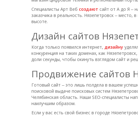
Специалисты Арт Веб
создают
сайт от А до Я ‒ 
заказчика в реальность. Нязепетровск ‒ место, 
высоте.
Дизайн сайтов Нязепе
Когда только появился интернет,
дизайну
уделял
конкуренция на таких доменах, как Нязепетровс
доли секунды, чтобы окинуть взглядом сайт и реш
Продвижение сайтов Н
Готовый сайт ‒ это лишь полдела в вашем успешн
поисковой выдаче поисковых систем Нязепетровск
Челябинская область. Наши SEO-специалисты нап
наилучшим образом.
Если у вас есть свой бизнес в городе Нязепетро